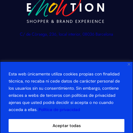
C/ de Còrsega, 236, local interior, 08036 Barcelona
Esta web únicamente utiliza cookies propias con finalidad
técnica, no recaba ni cede datos de carácter personal de
los usuarios sin su consentimiento. Sin embargo, contiene
info@emowtion.agency
enlaces a webs de terceros con políticas de privacidad
Mail
LinkedIn
ajenas que usted podrá decidir si acepta o no cuando
acceda a ellas.
Política de privacidad
Aceptar todas